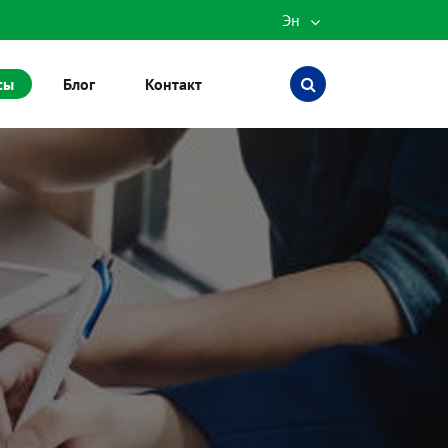
Эн
English
сы
Блог
Контакт
Español
العربية
русский
português
Türkçe