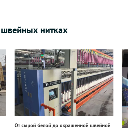
 швейных нитках
От сырой белой до окрашенной швейной