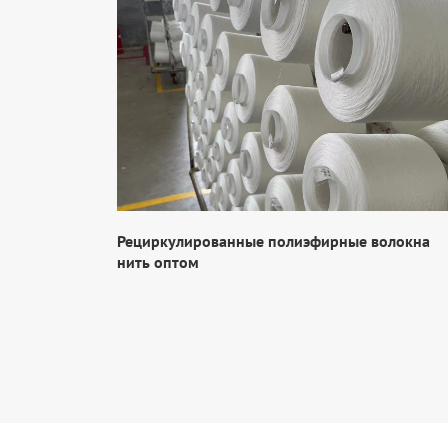
Рециркулированные полиэфирные волокна
нить оптом